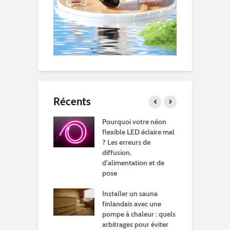
Récents
 bricoler devient
Pourquoi votre néon
C
ensable même en
flexible LED éclaire mal
s
? Les erreurs de
é
diffusion,
cer des lampes
d'alimentation et de
C
n ampli de guitare
pose
l
Installer un sauna
t utiliser un
Q
finlandais avec une
r électrique
l
pompe à chaleur : quels
é
arbitrages pour éviter