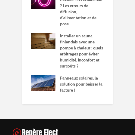
? Les erreurs de
é
diffusion,
cer des lampes
d'alimentation et de
C
n ampli de guitare
pose
l
Installer un sauna
t utiliser un
Q
finlandais avec une
r électrique
l
pompe à chaleur : quels
é
arbitrages pour éviter
humidité, inconfort et
surcoûts ?
Panneaux solaires, la
solution pour baisser la
facture !